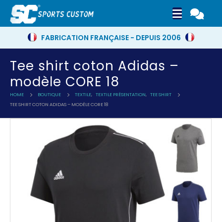
FABRICATION FRANÇAISE - DEPUIS 2006
Tee shirt coton Adidas –
modèle CORE 18
HOME
BOUTIQUE
TEXTILE
,
TEXTILE PRÉSENTATION
,
TEE SHIRT
TEE SHIRT COTON ADIDAS – MODÈLE CORE 18