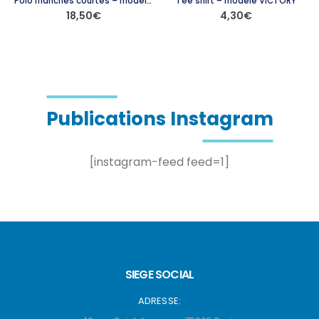
Polo manches courtes – modèle DIAGO
Tee shirt – modèle VICTORY
18,50
€
4,30
€
Ce produit a plusieurs variations. Les options peuvent être choisies sur la page du produit
Ce produit a plusieurs variations. Les options peuvent être choisies sur la page du produit
Publications Instagram
[instagram-feed feed=1]
SIEGE SOCIAL
ADRESSE: