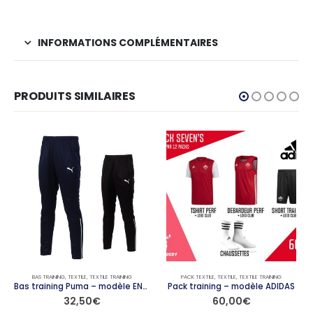
INFORMATIONS COMPLÉMENTAIRES
PRODUITS SIMILAIRES
BAS TRAINING
,
TEXTILE
,
TEXTILE TRAINING
PACK TEXTILE
,
TEXTILE
,
TEXTILE TRAINING
Bas training Puma – modèle ENTRY
Pack training – modèle ADIDAS
32,50
€
60,00
€
Ce produit a plusieurs variations. Les options peuvent être choisies sur la page du produit
Ce produit a plusieurs variations. Les options peuvent être choisies sur la page du produit