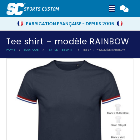
FABRICATION FRANÇAISE - DEPUIS 2006
Tee shirt – modèle RAINBOW
HOME
BOUTIQUE
TEXTILE
,
TEE SHIRT
TEE SHIRT – MODÈLE RAINBOW