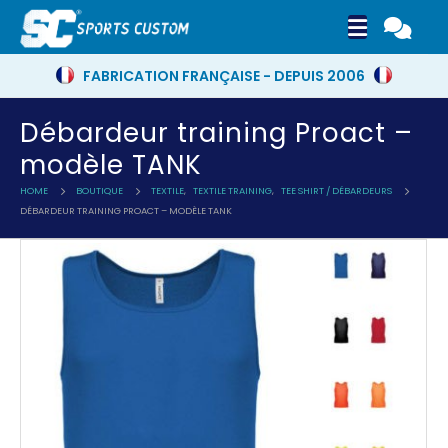
FABRICATION FRANÇAISE - DEPUIS 2006
Débardeur training Proact –
modèle TANK
HOME
BOUTIQUE
TEXTILE
,
TEXTILE TRAINING
,
TEE SHIRT / DÉBARDEURS
DÉBARDEUR TRAINING PROACT – MODÈLE TANK