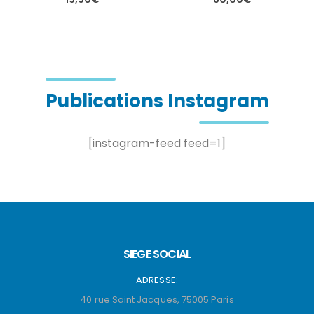
Ce produit a plusieurs variations. Les options peuvent être choisies sur la page du produit
Ce produit a plusieurs variations. Les options peuvent être choisies sur la page du produit
Publications Instagram
[instagram-feed feed=1]
SIEGE SOCIAL
ADRESSE:
40 rue Saint Jacques, 75005 Paris