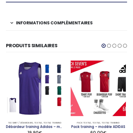
INFORMATIONS COMPLÉMENTAIRES
PRODUITS SIMILAIRES
TEE SHIRT / DÉBARDEURS
,
TEXTILE
,
TEXTILE TRAINING
PACK TEXTILE
,
TEXTILE
,
TEXTILE TRAINING
Débardeur training Adidas – modèle REVERS
Pack training – modèle ADIDAS
19,90
€
60,00
€