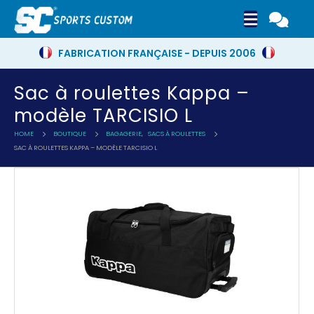
FABRICATION FRANÇAISE - DEPUIS 2006
Sac à roulettes Kappa –
modèle TARCISIO L
HOME
BOUTIQUE
BAGAGERIE
,
SACS À ROULETTES
SAC À ROULETTES KAPPA – MODÈLE TARCISIO L