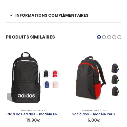
INFORMATIONS COMPLÉMENTAIRES
PRODUITS SIMILAIRES
BAGAGERIE
,
SACS À DOS
BAGAGERIE
,
SACS À DOS
Sac à dos Adidas – modèle LINEAR
Sac à dos – modèle PACK
19,90
€
6,00
€
Ce produit a plusieurs variations. Les options peuvent être choisies sur la page du produit
Ce produit a plusieurs variations. Les options peuvent être choisies sur la page du produit