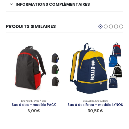
INFORMATIONS COMPLÉMENTAIRES
PRODUITS SIMILAIRES
BAGAGERIE
,
SACS À DOS
BAGAGERIE
,
SACS À DOS
Sac à dos – modèle PACK
Sac à dos Errea – modèle LYNOS
6,00
€
30,50
€
Ce produit a plusieurs variations. Les options peuvent être choisies sur la page du produit
Ce produit a plusieurs variations. Les options peuvent être choisies sur la page du produit