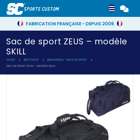
FABRICATION FRANÇAISE - DEPUIS 2006
Sac de sport ZEUS – modèle
SKILL
HOME
BOUTIQUE
BAGAGERIE
,
SACS DE SPORT
SAC DE SPORT ZEUS – MODÈLE SKILL