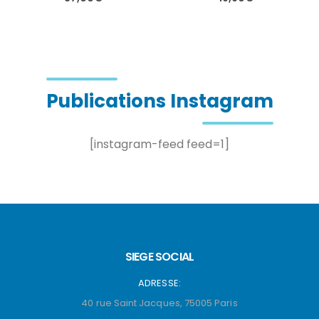
Ce produit a plusieurs variations. Les options peuvent être choisies sur la page du produit
Ce produit a plusieurs variations. Les options peuvent être choisies sur la page du produit
Publications Instagram
[instagram-feed feed=1]
SIEGE SOCIAL
ADRESSE:
40 rue Saint Jacques, 75005 Paris