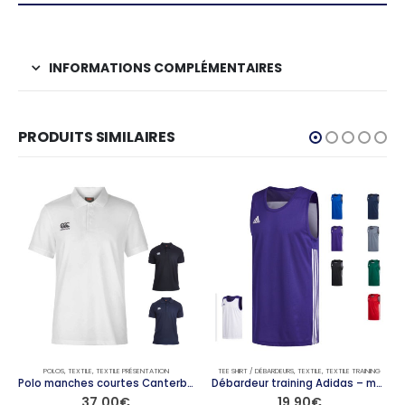
INFORMATIONS COMPLÉMENTAIRES
PRODUITS SIMILAIRES
POLOS
,
TEXTILE
,
TEXTILE PRÉSENTATION
TEE SHIRT / DÉBARDEURS
,
TEXTILE
,
TEXTILE TRAINING
Polo manches courtes Canterbury – modèle WAIMAK
Débardeur training Adidas – modèle REVERS
37,00
€
19,90
€