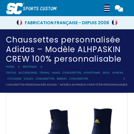
FABRICATION FRANÇAISE - DEPUIS 2006
Chaussettes personnalisée
Adidas – Modèle ALHPASKIN
CREW 100% personnalisable
HOME
BOUTIQUE
TEXTILE
,
ACCESSOIRES
,
TENNIS
,
HAND
,
CHAUSSETTES
,
ATHLÉTISME
,
GOLF
,
AVIRON
,
CYCLISME
,
VOLLEY
,
CHAUSSETTES
,
BASKET
,
CHAUSSETTES
CHAUSSETTES PERSONNALISÉE ADIDAS – MODÈLE ALHPASKIN CREW 100% PERSONNALISABLE