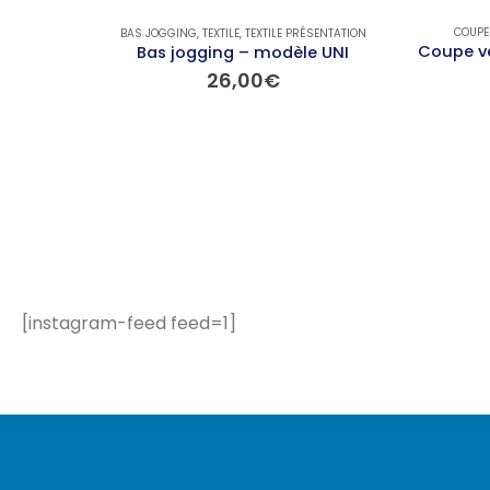
COUPE
BAS JOGGING
,
TEXTILE
,
TEXTILE PRÉSENTATION
Bas jogging – modèle UNI
26,00
€
Ce produit a plusieurs variations. Les options peuvent être choisies sur la page du produit
[instagram-feed feed=1]