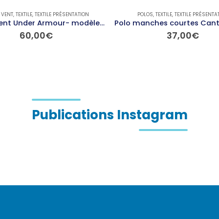
 VENT
,
TEXTILE
,
TEXTILE PRÉSENTATION
POLOS
,
TEXTILE
,
TEXTILE PRÉSENTA
Coupe vent Under Armour- modèle SPORTSTYLE
60,00
€
37,00
€
Ce produit a plusieurs variations. Les options peuvent être choisies sur la page du produit
Ce produit a plusieurs variations. Les options peuvent être choisies sur la page du produit
Publications Instagram