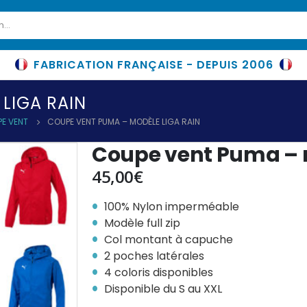
FABRICATION FRANÇAISE - DEPUIS 2006
LIGA RAIN
E VENT
COUPE VENT PUMA – MODÈLE LIGA RAIN
Coupe vent Puma – 
45,00
€
100% Nylon imperméable
Modèle full zip
Col montant à capuche
2 poches latérales
4 coloris disponibles
Disponible du S au XXL