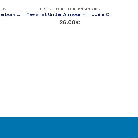
TION
TEE SHIRT
,
TEXTILE
,
TEXTILE PRÉSENTATION
TEE SHIR
Polo manches courtes Canterbury – modèle WAIMAK
Tee shirt Under Armour – modèle CHEST
26,00
€
Ce produit a plusieurs variations. Les options peuvent être choisies sur la page du produit