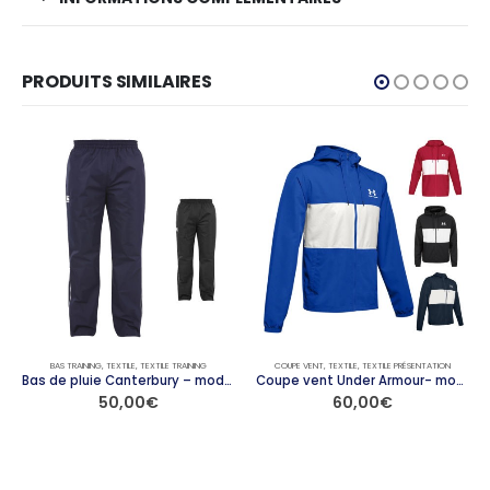
PRODUITS SIMILAIRES
BAS TRAINING
,
TEXTILE
,
TEXTILE TRAINING
COUPE VENT
,
TEXTILE
,
TEXTILE PRÉSENTATION
Bas de pluie Canterbury – modèle CONTACT
Coupe vent Under Armour- modèle SPORTSTYLE
50,00
€
60,00
€
Ce produit a plusieurs variations. Les options peuvent être choisies sur la page du produit
Ce produit a plusieurs variations. Les options peuvent être choisies sur la page du produit