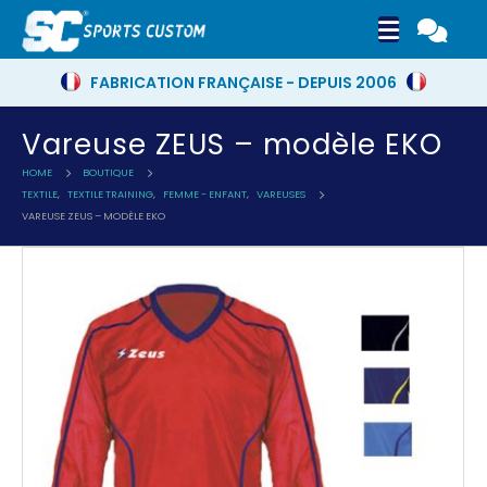
FABRICATION FRANÇAISE - DEPUIS 2006
Vareuse ZEUS – modèle EKO
HOME
BOUTIQUE
TEXTILE
,
TEXTILE TRAINING
,
FEMME - ENFANT
,
VAREUSES
VAREUSE ZEUS – MODÈLE EKO