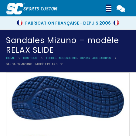
FABRICATION FRANÇAISE - DEPUIS 2006
Sandales Mizuno – modèle
RELAX SLIDE
HOME
BOUTIQUE
TEXTILE
,
ACCESSOIRES
,
DIVERS
,
ACCESSOIRES
SANDALES MIZUNO – MODÈLE RELAX SLIDE