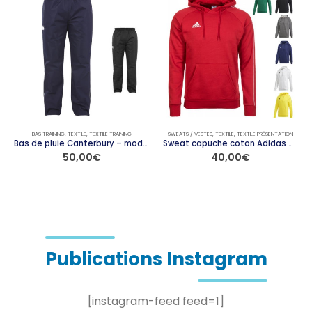
BAS TRAINING
,
TEXTILE
,
TEXTILE TRAINING
SWEATS / VESTES
,
TEXTILE
,
TEXTILE PRÉSENTATION
Bas de pluie Canterbury – modèle CONTACT
Sweat capuche coton Adidas – modèle CORE 18
50,00
€
40,00
€
Ce produit a plusieurs variations. Les options peuvent être choisies sur la page du produit
Ce produit a plusieurs variations. Les options peuvent être choisies sur la page du produit
Publications Instagram
[instagram-feed feed=1]