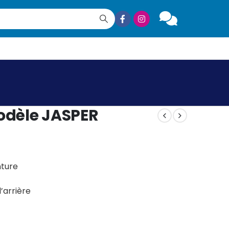
odèle JASPER
nture
’arrière