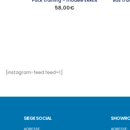
Pack training – modèle ERREA
Bas tra
58,00
€
Ce produit a plusieurs variations. Les options peuvent être choisies sur la page du produit
[instagram-feed feed=1]
SIEGE SOCIAL
SHOWRO
ADRESSE:
ADRESSE: