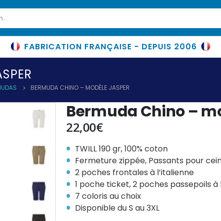
FABRICATION FRANÇAISE - DEPUIS 2006
ASPER
MUDAS
BERMUDA CHINO – MODÈLE JASPER
Bermuda Chino – m
22,00
€
TWILL 190 gr, 100% coton
Fermeture zippée, Passants pour cei
2 poches frontales à l’italienne
1 poche ticket, 2 poches passepoils à l
7 coloris au choix
Disponible du S au 3XL