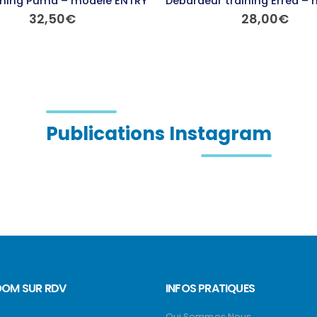
ining Puma – modèle ENTRY
32,50
€
28,00
€
Ce produit a plusieurs variations. Les options peuvent être choisies sur la page du produit
Ce produit a plusieurs variations. Les options peuvent être choisies sur la page du produit
Publications Instagram
OM SUR RDV
INFOS PRATIQUES
Qui Sommes Nous