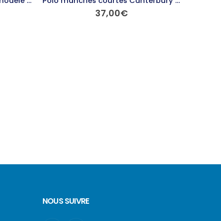
Débardeur training Errea – modèle ROCKETS
Polo manches courtes Canterbury – modèle WAIMAK
37,00
€
Ce produit a plusieurs variations. Les options peuvent être choisies sur la page du produit
NOUS SUIVRE